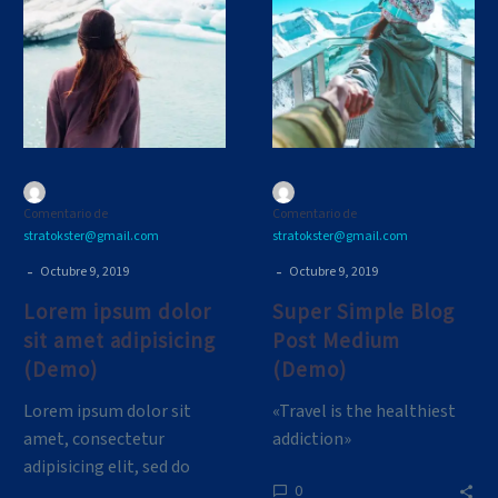
dolor
Blog
sit
Post
amet
Medium
adipisicing
(Demo)
(Demo)
Comentario de
Comentario de
stratokster@gmail.com
stratokster@gmail.com
-
-
Octubre 9, 2019
Octubre 9, 2019
Lorem ipsum dolor
Super Simple Blog
sit amet adipisicing
Post Medium
(Demo)
(Demo)
Lorem ipsum dolor sit
«Travel is the healthiest
amet, consectetur
addiction»
adipisicing elit, sed do
0
eiusmod tempor