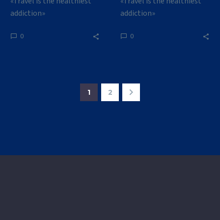
«Travel is the healthiest
«Travel is the healthiest
addiction»
addiction»
0
0
1
2