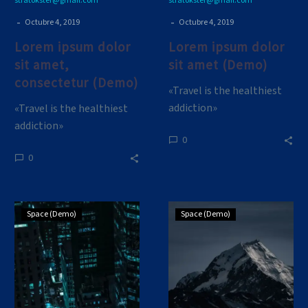
stratokster@gmail.com
stratokster@gmail.com
-
-
Octubre 4, 2019
Octubre 4, 2019
Lorem ipsum dolor
Lorem ipsum dolor
sit amet,
sit amet (Demo)
consectetur (Demo)
«Travel is the healthiest
addiction»
«Travel is the healthiest
addiction»
0
0
Super
Super
Space (Demo)
Space (Demo)
Simple
Simple
Blog
Blog
Post
Post
Medium
Medium
(Demo)
(Demo)