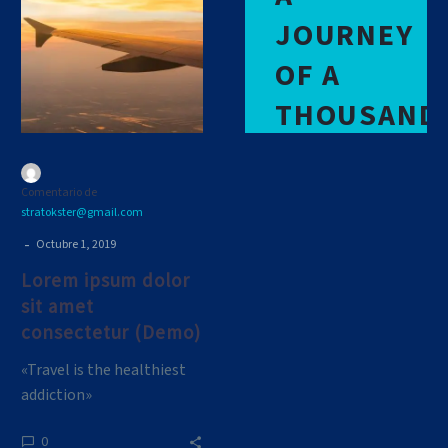
dolor
JOURNEY
sit
amet
OF A
consectetur
THOUSAND
(Demo)
MILES
BEGINS
Comentario de
stratokster@gmail.com
WITH A
-
Octubre 1, 2019
SINGLE
Lorem ipsum dolor
sit amet
STEP.
consectetur (Demo)
«Travel is the healthiest
Lao Tzu, Chinese
addiction»
philosopher
0