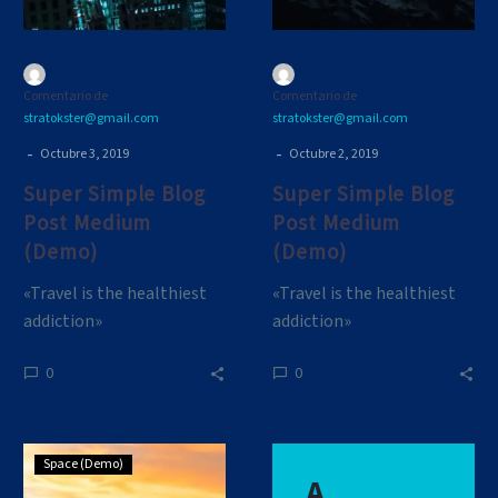
Comentario de
Comentario de
stratokster@gmail.com
stratokster@gmail.com
-
-
Octubre 3, 2019
Octubre 2, 2019
Super Simple Blog
Super Simple Blog
Post Medium
Post Medium
(Demo)
(Demo)
«Travel is the healthiest
«Travel is the healthiest
addiction»
addiction»
0
0
Lorem
Space (Demo)
A
ipsum