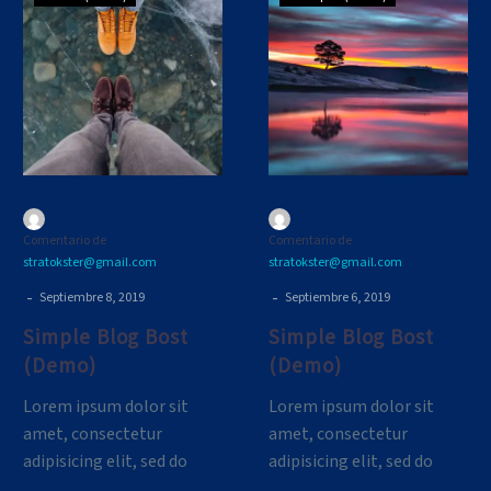
Blog
Blog
Bost
Bost
(Demo)
(Demo)
Comentario de
Comentario de
stratokster@gmail.com
stratokster@gmail.com
-
-
Septiembre 8, 2019
Septiembre 6, 2019
Simple Blog Bost
Simple Blog Bost
(Demo)
(Demo)
Lorem ipsum dolor sit
Lorem ipsum dolor sit
amet, consectetur
amet, consectetur
adipisicing elit, sed do
adipisicing elit, sed do
eiusmod tempor
eiusmod tempor