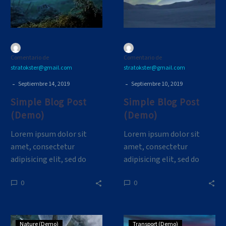
Comentario de
Comentario de
stratokster@gmail.com
stratokster@gmail.com
-
-
Septiembre 14, 2019
Septiembre 10, 2019
Simple Blog Post
Simple Blog Post
(Demo)
(Demo)
Lorem ipsum dolor sit
Lorem ipsum dolor sit
amet, consectetur
amet, consectetur
adipisicing elit, sed do
adipisicing elit, sed do
eiusmod tempor
eiusmod tempor
0
0
incididunt ut
incididunt ut
Simple
Simple
Nature (Demo)
Transport (Demo)