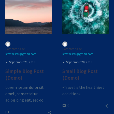
Post
Post
(Demo)
(Demo)
Comentario de
Comentario de
stratokster@gmail.com
stratokster@gmail.com
-
-
Septiembre 21, 2019
Septiembre 20, 2019
Simple Blog Post
Small Blog Post
(Demo)
(Demo)
Lorem ipsum dolor sit
«Travel is the healthiest
amet, consectetur
addiction»
adipisicing elit, sed do
0
eiusmod tempor
0
incididunt ut