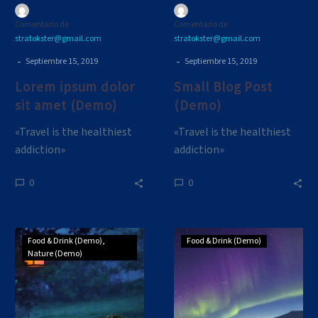
Comentario de
Comentario de
stratokster@gmail.com
stratokster@gmail.com
-
-
Septiembre 15, 2019
Septiembre 15, 2019
Lorem ipsum dolor
Small Blog Post
sit amet (Demo)
(Demo)
«Travel is the healthiest
«Travel is the healthiest
addiction»
addiction»
0
0
Simple
Simple
Food & Drink (Demo)
Food & Drink (Demo)
Blog
Blog
Nature (Demo)
Post
Post
(Demo)
(Demo)