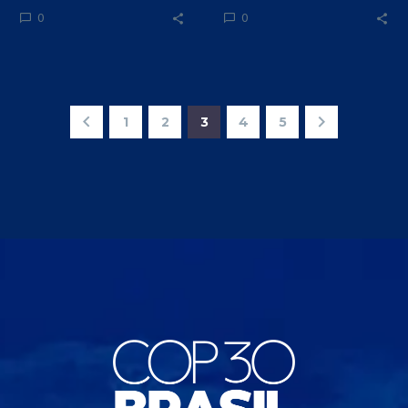
0
0
incididunt ut
incididunt ut
1
2
3
4
5